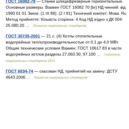
ГОСТ 16082-78
— Станки шлицефрезерные горизонтальные.
Основные размеры. Взамен ГОСТ 16082 70 [br] НД чинний: від
1980 01 01 Зміни: (1 IX 88); (2 I 91) Технічний комітет: Мова: Ru
Метод прийняття: Кількість сторінок: 4 Код НД згідно з ДК 004:
25.080.20 …
Покажчик національних стандартів
ГОСТ 30735-2001
— 21 с. (4) Котлы отопительные
водогрейные теплопроизводительностью от 0,1 до 4,0 МВт.
Общие технические условия Взамен: ГОСТ 10617 83 в части
водогрейных котлов разделы 27.060.30, 97.100 …
Указатель
национальных стандартов 2013
ГОСТ 6034-74
— скасован НД, прийнятий на заміну: ДСТУ
4643:2006 …
Покажчик національних стандартів